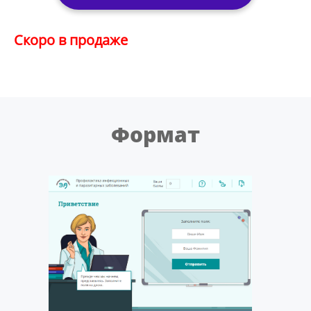
Скоро в продаже
Формат
Весь 
Весь 