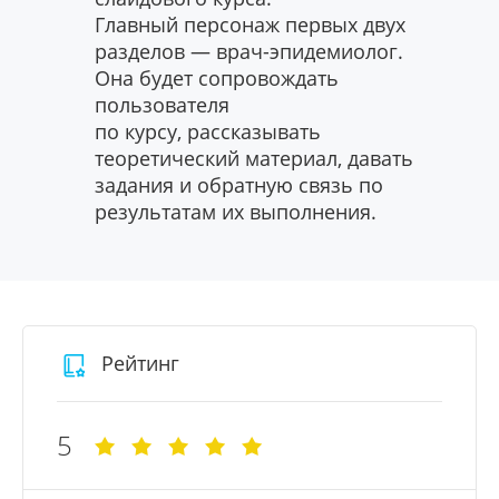
актуа
актуа
ции и
факто
напол
напол
Главный персонаж первых двух
Главн
Роспо
Роспо
ппы и
перен
колич
колич
разделов — врач-эпидемиолог.
разде
й.
множе
практ
практ
Она будет сопровождать
Она б
понят
понят
пользователя
польз
тема 
тема 
по курсу, рассказывать
по ку
задан
задан
теоретический материал, давать
теоре
задания и обратную связь по
задан
результатам их выполнения.
резул
Рейтинг
5