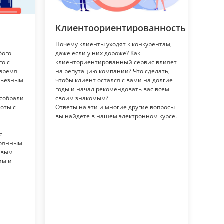
Клиентоориентированность
Почему клиенты уходят к конкурентам,
бого
даже если у них дороже? Как
о с
клиенториентированный сервис влияет
овремя
на репутацию компании? Что сделать,
ерьезным
чтобы клиент остался с вами на долгие
годы и начал рекомендовать вас всем
 собрали
своим знакомым?
оты с
Ответы на эти и многие другие вопросы
я
вы найдете в нашем электронном курсе.
с
тоянным
овым
ям и