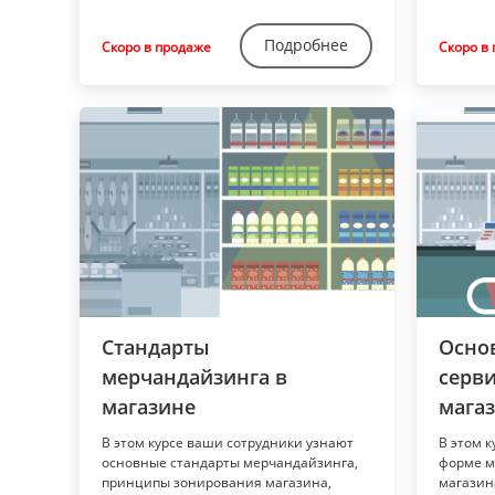
Подробнее
Скоро в продаже
Скоро в
Стандарты
Осно
мерчандайзинга в
серви
магазине
мага
В этом курсе ваши сотрудники узнают
В этом к
основные стандарты мерчандайзинга,
форме м
принципы зонирования магазина,
магазин