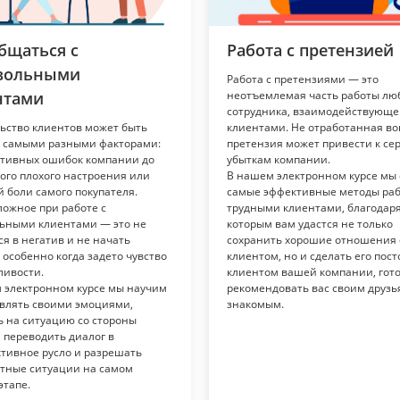
бщаться с
Работа с претензией
вольными
Работа с претензиями — это
нтами
неотъемлемая часть работы лю
сотрудника, взаимодействующег
ьство клиентов может быть
клиентами. Не отработанная в
 самыми разными факторами:
претензия может привести к с
ктивных ошибок компании до
убыткам компании.
ого плохого настроения или
В нашем электронном курсе мы
й боли самого покупателя.
самые эффективные методы раб
ложное при работе с
трудными клиентами, благодар
ьными клиентами — это не
которым вам удастся не только
я в негатив и не начать
сохранить хорошие отношения 
 особенно когда задето чувство
клиентом, но и сделать его пос
ливости.
клиентом вашей компании, гот
 электронном курсе мы научим
рекомендовать вас своим друзь
авлять своими эмоциями,
знакомым.
ь на ситуацию со стороны
, переводить диалог в
ктивное русло и разрешать
тные ситуации на самом
этапе.