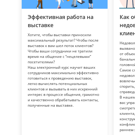
Эффективная работа на
Как о
выставке
недо
клие
Хотите, чтобы выставки приносили
максимальный результат? Чтобы после
Недовол
выставок к вам шел поток клиентов?
вызвано
Чтобы ваши сотрудники не тратили
от объе
время на общение с “нецелевыми”
банальн
посетителями?
головно
Наш электронный курс научит ваших
Самое с
сотрудников максимально эффективно
недовол
готовиться к проведению выставок,
вовлечьс
легко вычислять потенциальных
спорить,
клиентов и вызывать в них искренний
справед
интерес в процессе общения, грамотно
В нашем
и качественно обрабатывать контакты,
вас упр
полученные на выставке.
смотрет
клиента
констру
конфлик
раннем 